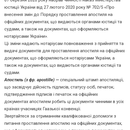
07 березня 2020 року набрав чинності наказ Міністерства
юстиції України від 27 лютого 2020 року № 702/5 «Про
внесення змін до Порядку проставлення апостиля на
офіційних документах, що видаються органами юстиції та
судами, а також на документах, що оформляються
нотаріусами України».
Ці зміни надають нотаріусам повноваження з прийняття та
видачі документів для проставлення апостиля на офіційних
документах, що оформляються нотаріусами України, а
також на документах, що видаються органами юстиції та
судами.
Апостиль (з фр. apostille) —
спеціальний штамп апостиляції,
що засвідчує дійсність підписів, статусу осіб, печаток;
підтвердження підписів і печаток на офіційних
документах апостилем робить ці документи чинними в усіх
країнах-учасницях Гаазької конвенції.
Звертайтеся за отриманням кваліфікованої допомоги з
питання проставлення апостилю на офіційних документах,