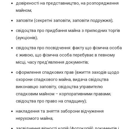
довіреності на представництво, на розпорядження
майном;
заповіти (секретні заповіти, заповіти подружжя);
свідоцтва про придбання майна з прилюдних торгів
(аукціонів);
свідоцтва про посвідчення: факту що фізична особа
є живою, що фізична особа перебуває в певному
місці, часу пред’явлення документів;
оформлення спадкових прав (вжиття заходів щодо
охорони спадкового майна, видача свідоцтва
виконавцю заповіту, свідоцтва управителю
спадковим майном – корпоративними правами;
свідоцтва про право на спадщину);
накладення та зняття заборони відчуження
нерухомого майна;
засвідчення вірності копій (фотокопій) документів і