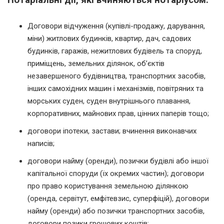
Нотаріальні дії, які вчиняються нотаріусом:
Договори відчуження (купівлі-продажу, дарування,
міни) житлових будинків, квартир, дач, садових
будинків, гаражів, нежитлових будівель та споруд,
приміщень, земельних ділянок, об’єктів
незавершеного будівництва, транспортних засобів,
інших самохідних машин і механізмів, повітряних та
морських суден, суден внутрішнього плавання,
корпоративних, майнових прав, цінних паперів тощо;
договори іпотеки, застави; вчинення виконавчих
написів;
договори найму (оренди), позички будівлі або іншої
капітальної споруди (їх окремих частин); договори
про право користування земельною ділянкою
(оренда, сервітут, емфітевзис, суперфіцій), договори
найму (оренди) або позички транспортних засобів,
договори позики грошових коштів;